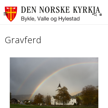
KYRKJELEGE HANDLINGAR
Gravferd
KYRKJER
KYRKJELYD
KONTAKT