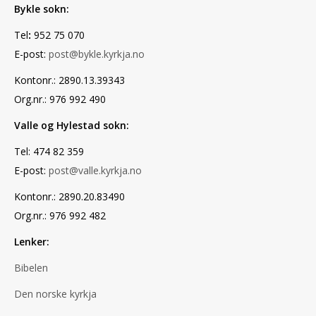
Bykle sokn:
Tel
:
952 75 070
E-post:
post@bykle.kyrkja.no
Kontonr.: 2890.13.39343
Org.nr.: 976 992 490
Valle og Hylestad sokn:
Tel: 474 82 359
E-post:
post@valle.kyrkja.no
Kontonr.: 2890.20.83490
Org.nr.: 976 992 482
Lenker:
Bibelen
Den norske kyrkja