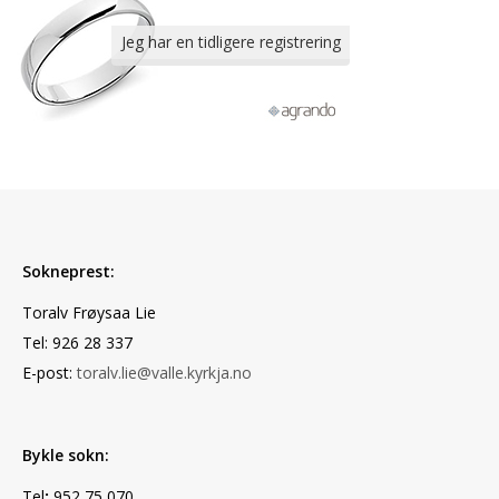
Sokneprest:
Toralv Frøysaa Lie
Tel: 926 28 337
E-post:
toralv.lie@valle.kyrkja.no
Bykle sokn:
Tel
:
952 75 070