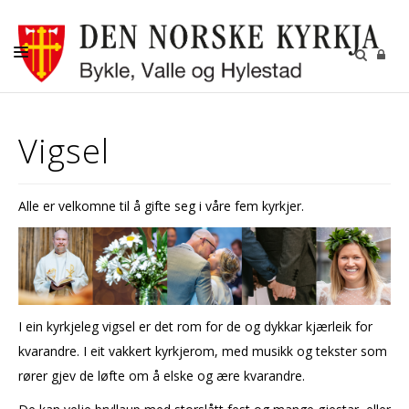
KYRKJELEGE HANDLINGAR
Vigsel
KYRKJER
KYRKJELYD
Alle er velkomne til å gifte seg i våre fem kyrkjer.
KONTAKT
I ein kyrkjeleg vigsel er det rom for de og dykkar kjærleik for
kvarandre. I eit vakkert kyrkjerom, med musikk og tekster som
rører gjev de løfte om å elske og ære kvarandre.