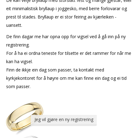
De kan velje bryllaup med storslått fest og mange gjestar, eller
eit minimalistisk bryllaup i joggesko, med berre forlovarar og
prest til stades. Bryllaup er ei stor feiring av kjærleiken -
uansett.
De finn dagar me har opna opp for vigsel ved å gå inn på ny
registrering.
For å ha ei ordna teneste for tilsette er det rammer for når me
kan ha vigsel.
Finn de ikkje ein dag som passer, ta kontakt med
kyrkjekontoret for å høyre om me kan finne ein dag og ei tid
som passer.