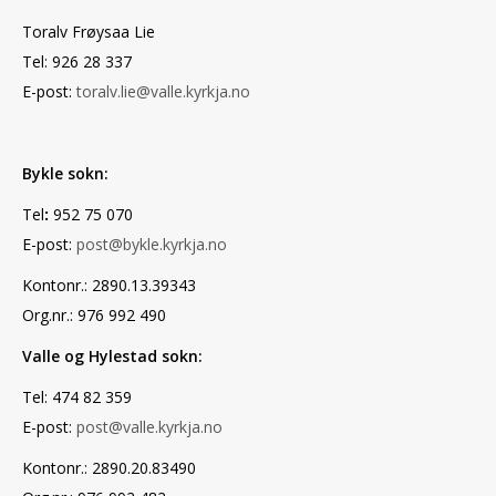
Toralv Frøysaa Lie
Tel: 926 28 337
E-post:
toralv.lie@valle.kyrkja.no
Bykle sokn:
Tel
:
952 75 070
E-post:
post@bykle.kyrkja.no
Kontonr.: 2890.13.39343
Org.nr.: 976 992 490
Valle og Hylestad sokn:
Tel: 474 82 359
E-post:
post@valle.kyrkja.no
Kontonr.: 2890.20.83490