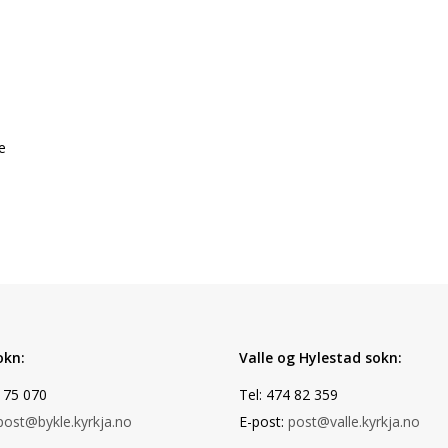
e
okn:
Valle og Hylestad sokn:
 75 070
Tel: 474 82 359
post@bykle.kyrkja.no
E-post:
post@valle.kyrkja.no