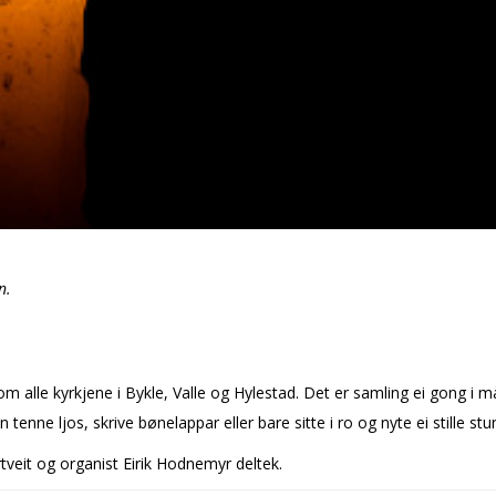
n.
 alle kyrkjene i Bykle, Valle og Hylestad. Det er samling ei gong i må
tenne ljos, skrive bønelappar eller bare sitte i ro og nyte ei stille st
tveit og organist Eirik Hodnemyr deltek.