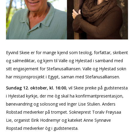
Eyvind Skeie er for mange kjend som teolog, forfattar, skribent
og salmediktar, og kjem til Valle og Hylestad i samband med
sitt engasjement for Stefanusalliansen. Valle og Hylestad sokn
har misjonsprosjekt i Egypt, saman med Stefanusalliansen.
Sundag 12. oktober, kl. 16:00
,
vil Skeie preike på gudstenesta
i Hylestad kyrkje, der me òg skal ha konfirmantpresentasjon,
bønevandring og solosong ved Inger Lise Stulien. Anders
Robstad medverker på trompet. Sokneprest Toralv Frøysaa
Lie, organist Eirik Hodnemyr og kateket Anne Synnøve
Ropstad medverker òg i gudstenesta.