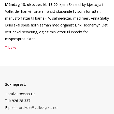
Måndag 13. oktober, kl. 18:00
, kjem Skeie til kyrkjestoga i
Valle, der han vil fortele frå sitt skapande liv som forfattar,
manusforfattar til barne-TV, salmediktar, med meir. Anna Slaby
Driel skal spele fiolin saman med organist Eirik Hodnemyr. Det
vert enkel servering, og eit minilotteri til inntekt for
misjonsprosjektet.
Tilbake
Sokneprest:
Toralv Frøysaa Lie
Tel: 926 28 337
E-post:
toralv.lie@valle.kyrkja.no